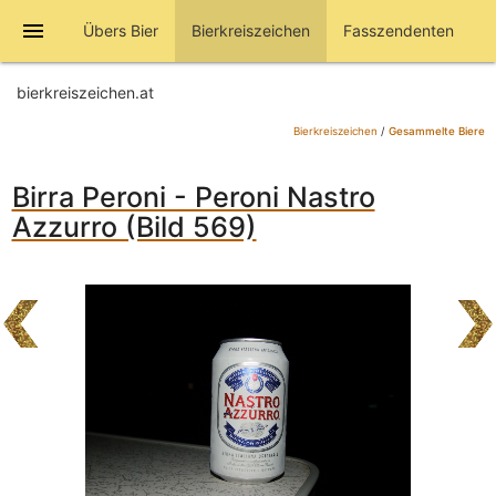
menu
Übers Bier
Bierkreiszeichen
Fasszendenten
bierkreiszeichen.at
Bierkreiszeichen
/
Gesammelte Biere
Birra Peroni - Peroni Nastro
Azzurro (Bild 569)