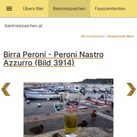
menu
Übers Bier
Bierkreiszeichen
Fasszendenten
bierkreiszeichen.at
Bierkreiszeichen
/
Gesammelte Biere
Birra Peroni - Peroni Nastro
Azzurro (Bild 3914)