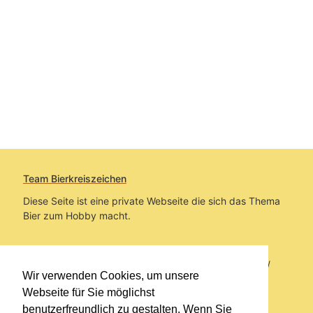
Team Bierkreiszeichen
Diese Seite ist eine private Webseite die sich das Thema
Bier zum Hobby macht.
Sie befinden sich auf https://www.bierkreiszeichen.at/
Wir verwenden Cookies, um unsere
im Pfad:
Bierkreiszeichen
/
Gesammelte Biere
Webseite für Sie möglichst
benutzerfreundlich zu gestalten. Wenn Sie