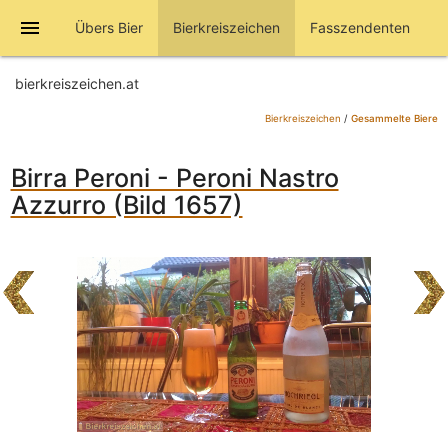
menu
Übers Bier
Bierkreiszeichen
Fasszendenten
bierkreiszeichen.at
Bierkreiszeichen
/
Gesammelte Biere
Birra Peroni - Peroni Nastro
Azzurro (Bild 1657)