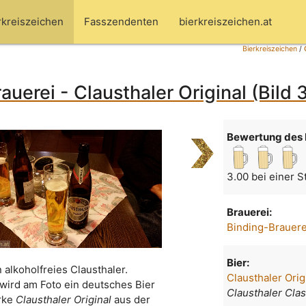
rkreiszeichen
Fasszendenten
bierkreiszeichen.at
Bierkreiszeichen
/
auerei - Clausthaler Original (Bild 
Bewertung des 
3.00 bei einer 
Brauerei:
Binding-Brauere
Bier:
n alkoholfreies Clausthaler.
Clausthaler Orig
wird am Foto ein deutsches Bier
Clausthaler Clas
rke
Clausthaler Original
aus der