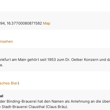
094, 16.37700080871582
Map
ansehen
ankfurt am Main gehört seit 1953 zum Dr. Oetker Konzern und d
e.
sches Bier
)
al
r der Binding-Brauerei hat den Namen als Anlehnung an die ü
Stadt-Brauerei Clausthal (Claus Bräu).