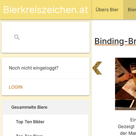
Bierkreiszeichen.at
Übers Bier
Bie
search
close
Binding-Br
Noch nicht eingeloggt?
LOGIN
Gesammelte Biere
Ei
Top Ten Bilder
Gezeigt 
der Ma