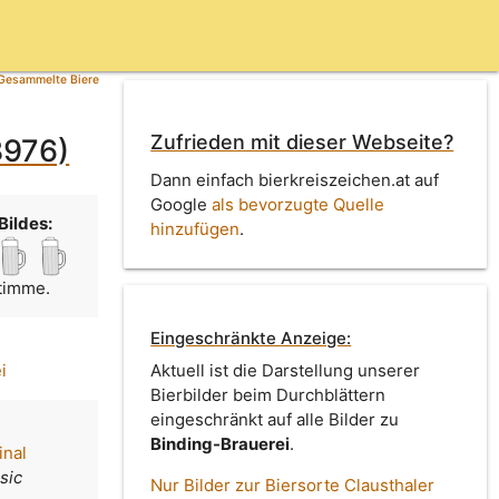
Gesammelte Biere
Zufrieden mit dieser Webseite?
3976)
Dann einfach bierkreiszeichen.at auf
Google
als bevorzugte Quelle
Bildes:
hinzufügen
.
Stimme.
Eingeschränkte Anzeige:
i
Aktuell ist die Darstellung unserer
Bierbilder beim Durchblättern
eingeschränkt auf alle Bilder zu
Binding-Brauerei
.
inal
sic
Nur Bilder zur Biersorte Clausthaler