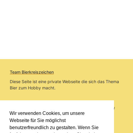
Team Bierkreiszeichen
Diese Seite ist eine private Webseite die sich das Thema
Bier zum Hobby macht.
Sie befinden sich auf https://www.bierkreiszeichen.at/
Wir verwenden Cookies, um unsere
im Pfad:
Bierkreiszeichen
/
Gesammelte Biere
Webseite für Sie möglichst
benutzerfreundlich zu gestalten. Wenn Sie
Erstellt: 2026-08-06