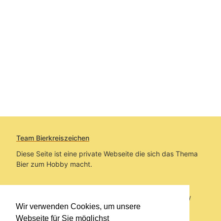
Team Bierkreiszeichen
Diese Seite ist eine private Webseite die sich das Thema
Bier zum Hobby macht.
Sie befinden sich auf https://www.bierkreiszeichen.at/
Wir verwenden Cookies, um unsere
im Pfad:
Bierkreiszeichen
/
Gesammelte Biere
Webseite für Sie möglichst