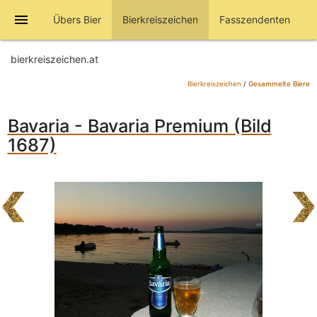
menu
Übers Bier
Bierkreiszeichen
Fasszendenten
bierkreiszeichen.at
Bierkreiszeichen
/
Gesammelte Biere
Bavaria - Bavaria Premium (Bild
1687)