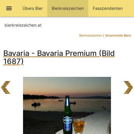
menu
Übers Bier
Bierkreiszeichen
Fasszendenten
bierkreiszeichen.at
Bierkreiszeichen
/
Gesammelte Biere
Bavaria - Bavaria Premium (Bild
1687)