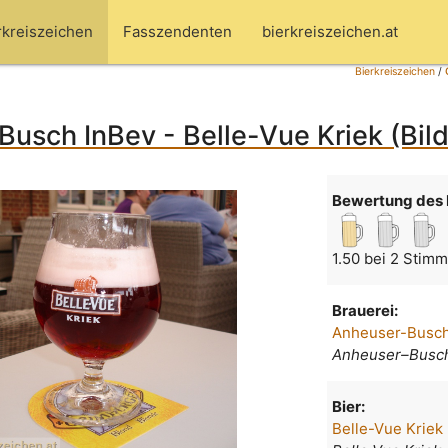
rkreiszeichen
Fasszendenten
bierkreiszeichen.at
Bierkreiszeichen
/
usch InBev - Belle-Vue Kriek (Bil
Bewertung des 
1.50 bei 2 Stim
Brauerei:
Anheuser-Busch
Anheuser–Busch
Bier:
Belle-Vue Kriek