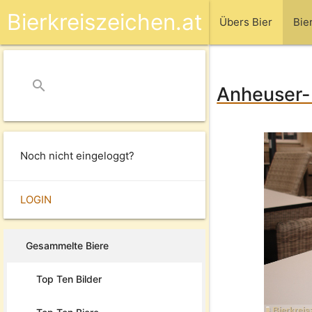
Bierkreiszeichen.at
Übers Bier
Bie
search
close
Anheuser-B
Noch nicht eingeloggt?
LOGIN
Gesammelte Biere
Top Ten Bilder