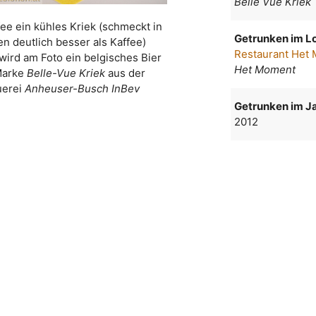
Belle Vue Kriek
ffee ein kühles Kriek (schmeckt in
Getrunken im Lo
en deutlich besser als Kaffee)
Restaurant Het
wird am Foto ein belgisches Bier
Het Moment
Marke
Belle-Vue Kriek
aus der
uerei
Anheuser-Busch InBev
Getrunken im Ja
2012