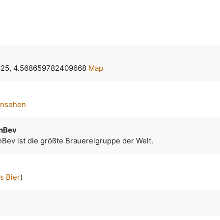
625, 4.568659782409668
Map
ansehen
InBev
Bev ist die größte Brauereigruppe der Welt.
s Bier
)