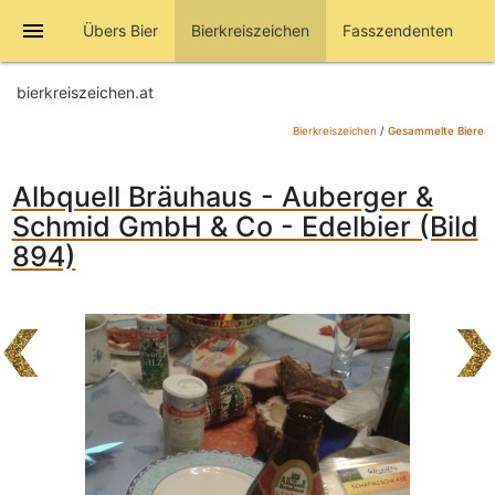
menu
Übers Bier
Bierkreiszeichen
Fasszendenten
bierkreiszeichen.at
Bierkreiszeichen
/
Gesammelte Biere
Albquell Bräuhaus - Auberger &
Schmid GmbH & Co - Edelbier (Bild
894)