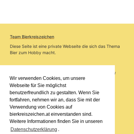
Team Bierkreiszeichen
Diese Seite ist eine private Webseite die sich das Thema
Bier zum Hobby macht.
Sie befinden sich auf https://www.bierkreiszeichen.at/
Wir verwenden Cookies, um unsere
im Pfad:
Bierkreiszeichen
/
Gesammelte Biere
Webseite für Sie möglichst
benutzerfreundlich zu gestalten. Wenn Sie
Erstellt: 2026-08-07
fortfahren, nehmen wir an, dass Sie mit der
Verwendung von Cookies auf
Links
bierkreiszeichen.at einverstanden sind.
Kontakt
Weitere Informationen finden Sie in unseren
Impressum
Datenschutzerklärung
.
Datenschutzerklärung