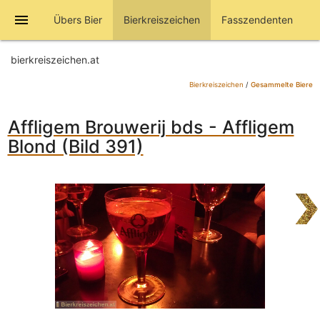
menu
Übers Bier
Bierkreiszeichen
Fasszendenten
bierkreiszeichen.at
Bierkreiszeichen
/
Gesammelte Biere
Affligem Brouwerij bds - Affligem
Blond (Bild 391)